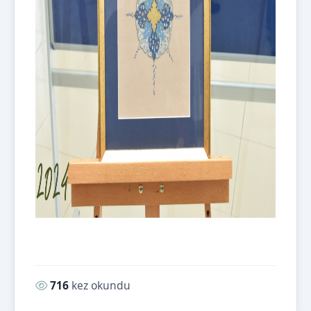
Okunma sayısı:
716
kez okundu