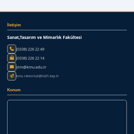
İletişim
Sanat,Tasarım ve Mimarlık Fakültesi
(0338) 226 22 49
(0338) 226 22 14
stm@kmu.edu.tr
kmu.rektorluk@hs01.kep.tr
Konum