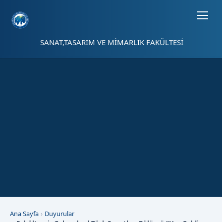
Sayfa kısayolları: Alt+1 Haberler, Alt+2 Etkinlikler, Alt+3 Duyurular b
SANAT,TASARIM VE MİMARLIK FAKÜLTESİ
Ana Sayfa
Duyurular