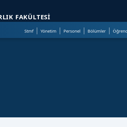
ölümüne geçer.
RLIK FAKÜLTESI
Stmf
Yönetim
Personel
Bölümler
Öğrenc