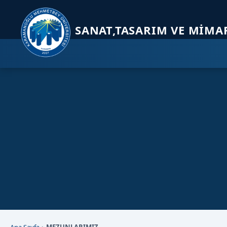
Sayfa kısayolları: Alt+1 Haberler, Alt+2 Etkinlikler, Alt+3 Duyurular b
SANAT,TASARIM VE MIMA