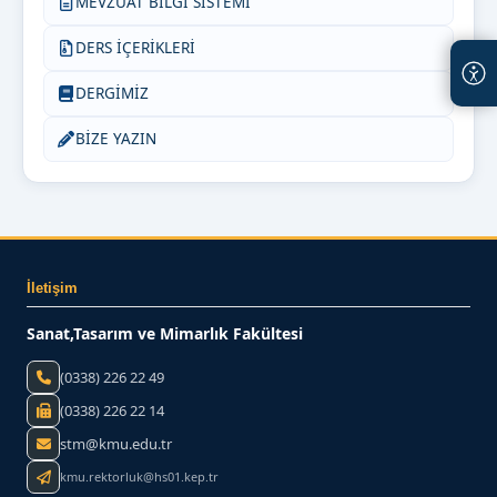
MEVZUAT BİLGİ SİSTEMİ
DERS İÇERİKLERİ
DERGİMİZ
BİZE YAZIN
İletişim
Sanat,Tasarım ve Mimarlık Fakültesi
(0338) 226 22 49
(0338) 226 22 14
stm@kmu.edu.tr
kmu.rektorluk@hs01.kep.tr