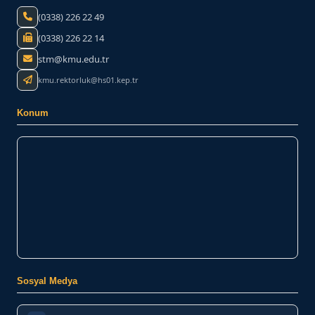
(0338) 226 22 49
(0338) 226 22 14
stm@kmu.edu.tr
kmu.rektorluk@hs01.kep.tr
Konum
Sosyal Medya