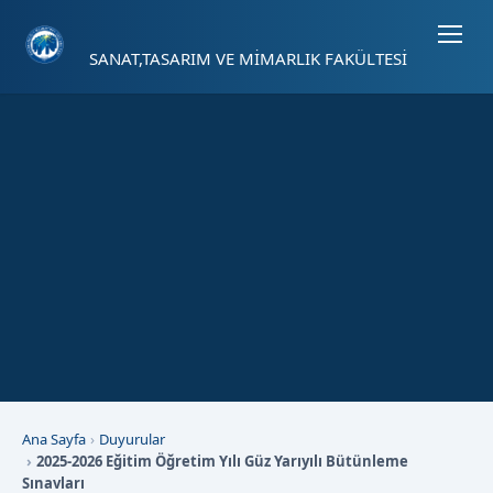
Sayfa kısayolları: Alt+1 Haberler, Alt+2 Etkinlikler, Alt+3 Duyurular b
SANAT,TASARIM VE MİMARLIK FAKÜLTESİ
Ana Sayfa
Duyurular
2025-2026 Eğitim Öğretim Yılı Güz Yarıyılı Bütünleme
Sınavları