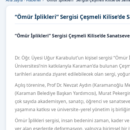
Ana Sayfa
Haberler
“Ömür İplikleri” Sergisi Çeşmeli Kilise’de Sa
“Ömür İplikleri” Sergisi Çeşmeli Kilise’de 
“Ömür İplikleri” Sergisi Çeşmeli Kilise’de Sanatseve
Dr. Öğr. Üyesi Uğur Karabulut’un kişisel sergisi “Ömü
Üniversitesi’nin katkılarıyla Karaman’da bulunan Çeş
tarihleri arasında ziyaret edilebilecek olan sergi, yoğun 
Açılış törenine, Prof Dr. Nevzat Aydın (Karamanoğlu 
(Karaman Belediye Başkan Yardımcısı), Murat Pekergin 
çok sayıda akademisyen, sanatçı, öğrenci ve sanatsever
yaşamına katkısı ve üniversite–yerel yönetim iş birliğ
Ömür İplikleri sergisi, insan bedenini zaman, kader ve
yer alan eserlerde deformasyon, yalnızca biçimsel bir ifa