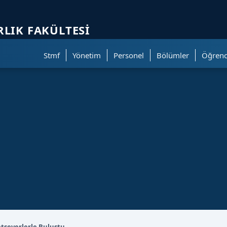
ölümüne geçer.
RLIK FAKÜLTESI
Stmf
Yönetim
Personel
Bölümler
Öğrenc