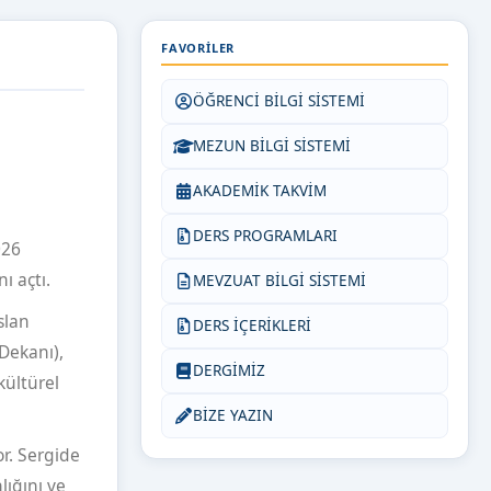
FAVORILER
ÖĞRENCİ BİLGİ SİSTEMİ
MEZUN BİLGİ SİSTEMİ
AKADEMİK TAKVİM
DERS PROGRAMLARI
026
ı açtı.
MEVZUAT BİLGİ SİSTEMİ
slan
DERS İÇERİKLERİ
Dekanı),
DERGİMİZ
kültürel
BİZE YAZIN
r. Sergide
lığını ve