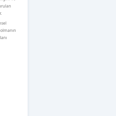
kurulan
.
hsel
u olmanın
lanı