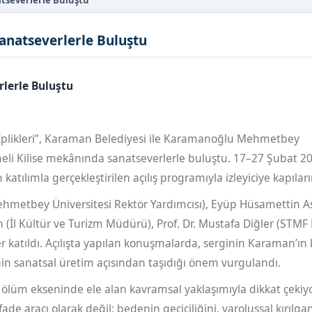
natseverlerle Buluştu
Sanatseverlerle Buluştu
rlerle Buluştu
r İplikleri”, Karaman Belediyesi ile Karamanoğlu Mehmetbey
meli Kilise mekânında sanatseverlerle buluştu. 17–27 Şubat 2
katılımla gerçekleştirilen açılış programıyla izleyiciye kapıların
Mehmetbey Üniversitesi Rektör Yardımcısı), Eyüp Hüsamettin A
(İl Kültür ve Turizm Müdürü), Prof. Dr. Mustafa Diğler (STMF 
 katıldı. Açılışta yapılan konuşmalarda, serginin Karaman’ın 
inin sanatsal üretim açısından taşıdığı önem vurgulandı.
 ölüm ekseninde ele alan kavramsal yaklaşımıyla dikkat çekiyo
de aracı olarak değil; bedenin geçiciliğini, varoluşsal kırılgan