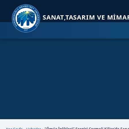
Sayfa kısayolları: Alt+1 Haberler, Alt+2 Etkinlikler, Alt+3 Duyurular b
SANAT,TASARIM VE MIMA