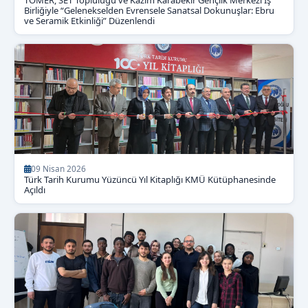
TÖMER, SET Topluluğu ve Kâzım Karabekir Gençlik Merkezi İş
Birliğiyle “Gelenekselden Evrensele Sanatsal Dokunuşlar: Ebru
ve Seramik Etkinliği” Düzenlendi
09 Nisan 2026
Türk Tarih Kurumu Yüzüncü Yıl Kitaplığı KMÜ Kütüphanesinde
Açıldı