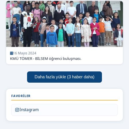
16 Mayıs 2024
KMÜ TÖMER - BİLSEM öğrenci buluşması.
30 haber gösteriliyor.
Daha fazla yükle (3 haber daha)
FAVORILER
İnstagram