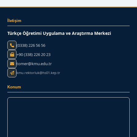
İletişim
Türkçe Öğretimi Uygulama ve Araştırma Merkezi
(0338) 226 56 56
+90 (338) 226 20 23
tomer@kmu.edu.tr
kmu.rektorluk@hs01.kep.tr
Konum