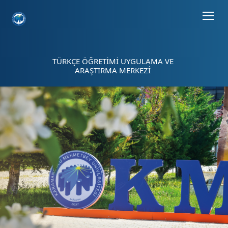
Sayfa kısayolları: Alt+1 Haberler, Alt+2 Etkinlikler, Alt+3 Duyurular b
TÜRKÇE ÖĞRETİMİ UYGULAMA VE
ARAŞTIRMA MERKEZİ