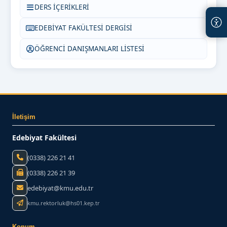
DERS İÇERİKLERİ
EDEBİYAT FAKÜLTESİ DERGİSİ
ÖĞRENCİ DANIŞMANLARI LİSTESİ
İletişim
Edebiyat Fakültesi
(0338) 226 21 41
(0338) 226 21 39
edebiyat@kmu.edu.tr
kmu.rektorluk@hs01.kep.tr
Konum