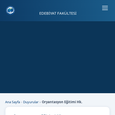
Sayfa kısayolları: Alt+1 Haberler, Alt+2 Etkinlikler, Alt+3 Duyurular b
EDEBİYAT FAKÜLTESİ
Ana Sayfa
Duyurular
Oryantasyon Eğitimi Hk.