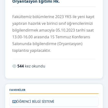
Oryantasyon Eğitimi Hk.
Fakültemiz bölümlerine 2023 YKS ile yeni kayıt
yaptıran hazırlık ve birinci sınıf öğrencilerimizi
bilgilendirmek amacıyla 05.10.2023 tarihi saat
13.00-16.00 arasında 15 Temmuz Konferans
Salonunda bilgilendirme (Oryantasyon)
toplantısı yapılacaktır.
Okunma sayısı:
544
kez okundu
FAVORILER
ÖĞRENCİ BİLGİ SİSTEMİ