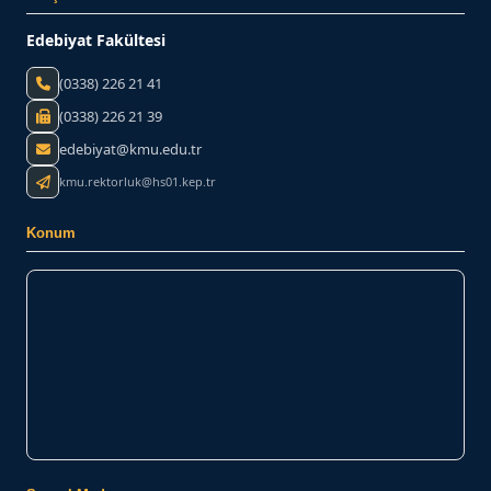
Edebiyat Fakültesi
(0338) 226 21 41
(0338) 226 21 39
edebiyat@kmu.edu.tr
kmu.rektorluk@hs01.kep.tr
Konum