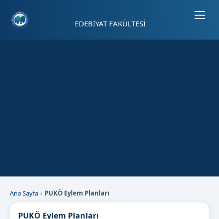
Sayfa kısayolları: Alt+1 Haberler, Alt+2 Etkinlikler, Alt+3 Duyurular b
EDEBİYAT FAKÜLTESİ
Ana Sayfa
PUKÖ Eylem Planları
PUKÖ Eylem Planları