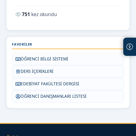
Okunma sayısı:
751
kez okundu
FAVORILER
ÖĞRENCİ BİLGİ SİSTEMİ
DERS İÇERİKLERİ
EDEBİYAT FAKÜLTESİ DERGİSİ
ÖĞRENCİ DANIŞMANLARI LİSTESİ