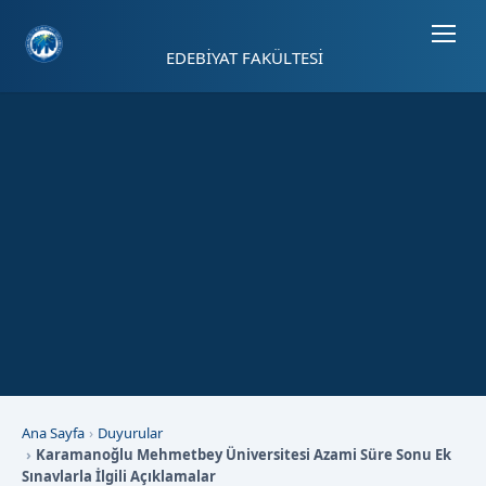
Sayfa kısayolları: Alt+1 Haberler, Alt+2 Etkinlikler, Alt+3 Duyurular b
EDEBİYAT FAKÜLTESİ
Ana Sayfa
Duyurular
Karamanoğlu Mehmetbey Üniversitesi Azami Süre Sonu Ek
Sınavlarla İlgili Açıklamalar