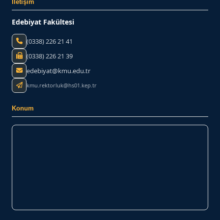
İletişim
Edebiyat Fakültesi
(0338) 226 21 41
(0338) 226 21 39
edebiyat@kmu.edu.tr
kmu.rektorluk@hs01.kep.tr
Konum