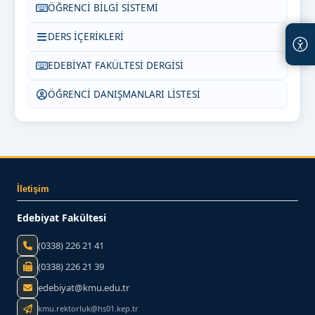
ÖĞRENCİ BİLGİ SİSTEMİ
DERS İÇERİKLERİ
EDEBİYAT FAKÜLTESİ DERGİSİ
ÖĞRENCİ DANIŞMANLARI LİSTESİ
İletişim
Edebiyat Fakültesi
(0338) 226 21 41
(0338) 226 21 39
edebiyat@kmu.edu.tr
kmu.rektorluk@hs01.kep.tr