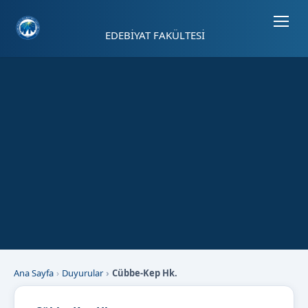
Sayfa kısayolları: Alt+1 Haberler, Alt+2 Etkinlikler, Alt+3 Duyurular b
EDEBİYAT FAKÜLTESİ
Ana Sayfa
Duyurular
Cübbe-Kep Hk.