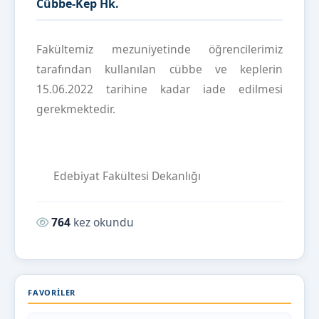
Cübbe-Kep Hk.
Fakültemiz mezuniyetinde öğrencilerimiz
tarafından kullanılan cübbe ve keplerin
15.06.2022 tarihine kadar iade edilmesi
gerekmektedir.
Edebiyat Fakültesi Dekanlığı
Okunma sayısı:
764
kez okundu
FAVORILER