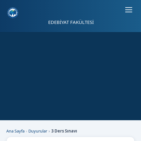
Sayfa kısayolları: Alt+1 Haberler, Alt+2 Etkinlikler, Alt+3 Duyurular b
EDEBİYAT FAKÜLTESİ
Ana Sayfa
Duyurular
3 Ders Sınavı