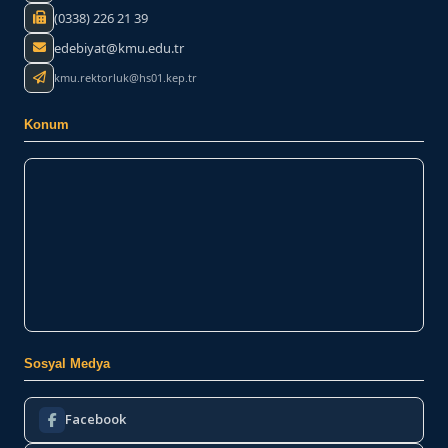
(0338) 226 21 39
edebiyat@kmu.edu.tr
kmu.rektorluk@hs01.kep.tr
Konum
Sosyal Medya
Facebook