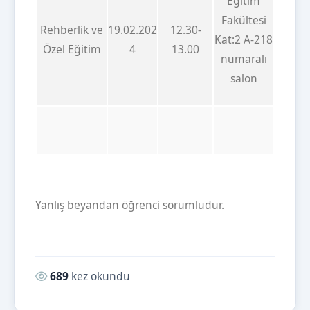
Eğitim
Fakültesi
Rehberlik ve
19.02.202
12.30-
Kat:2 A-218
Özel Eğitim
4
13.00
numaralı
salon
Yanlış beyandan öğrenci sorumludur.
Okunma sayısı:
689
kez okundu