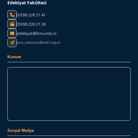
Edebiyat Fakültesi
(0338) 226 21 41
(0338) 226 21 39
edebiyat@kmu.edu.tr
kmu.rektorluk@hs01.kep.tr
Konum
Sosyal Medya