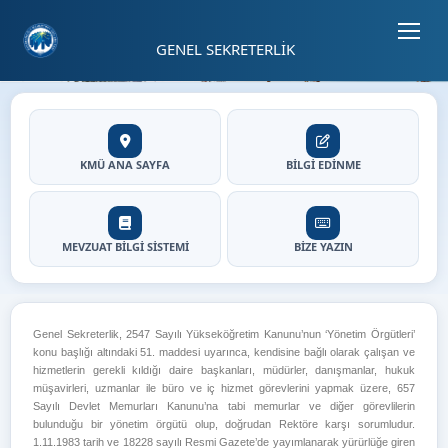
Sayfa kısayolları: Alt+1 Haberler, Alt+2 Etkinlikler, Alt+3 Duyurular b
02
GENEL SEKRETERLİK
02
⏸
Genel Sekreterlik - Ana Sayf
Hızlı Erişim
KMÜ ANA SAYFA
BİLGİ EDİNME
MEVZUAT BİLGİ SİSTEMİ
BİZE YAZIN
Açıklama
Genel Sekreterlik, 2547 Sayılı Yükseköğretim Kanunu’nun ‘Yönetim Örgütleri’
konu başlığı altındaki 51. maddesi uyarınca, kendisine bağlı olarak çalışan ve
hizmetlerin gerekli kıldığı daire başkanları, müdürler, danışmanlar, hukuk
müşavirleri, uzmanlar ile büro ve iç hizmet görevlerini yapmak üzere, 657
Sayılı Devlet Memurları Kanunu’na tabi memurlar ve diğer görevlilerin
bulunduğu bir yönetim örgütü olup, doğrudan Rektöre karşı sorumludur.
1.11.1983 tarih ve 18228 sayılı Resmi Gazete’de yayımlanarak yürürlüğe giren