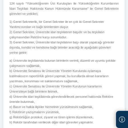
124 sayılı “Yükseköğrenim Üst Kuruluşları ile Yükseköğretim Kurumlarının
İdari Teşkilatı Hakkında Kanun Hükmünde Kararname” ile Genel Sekreterin
görevleri ve yetkileri;
1) Genel Sekreterlik, bir Genel Sekreter ile en çok iki Genel Sekreter
Yardımcısından ve bağlı birimlerden oluşur.
2) Genel Sekreter, Üniversite idari teşkilatının başıdır ve bu teşkilatın
çalışmasından Rektöre karşı sorumludur.
3) Genel Sekreter, Üniversite idari teşkilatının başı olarak yapacağı görevler
dışında, kendisi ve kendisine bağlı birimler aracılığı ile aşağıdaki görevleri
yerine getirir:
a) Üniversite teşkilatında bulunan birimlerin verimli, düzenli ve uyumlu şekilde
çalışmasını sağlamak,
b) Üniversite Senatosu ile Üniversite Yönetim Kurulunda oylamaya
katılmaksızın raportörlük görevi yapmak; bu kurullarda alınan kararların
yazılması, korunması ve saklanmasını sağlamak,
c) Üniversite Senatosu ile Üniversite Yönetim Kurulunun kararlarını
Üniversiteye bağlı birimlere iletmek,
d) Üniversite idari teşkilatında görevlendirilecek personel hakkında Rektöre
öneride bulunmak,
e) Basın ve halkla ilişkiler hizmetinin yürütülmesini sağlamak,
f) Rektörün yazışmalarını yürütmek,
g) Rektörlüğün protokol, ziyaret ve tören işlerini düzenlemek,
h) Rektör tarafından verilecek diğer idari görevleri yapmaktır.