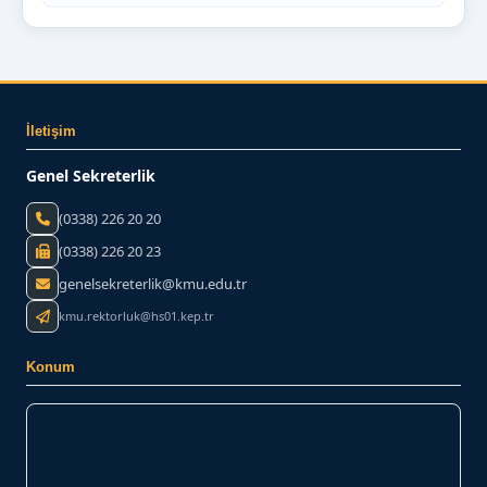
İletişim
Genel Sekreterlik
(0338) 226 20 20
(0338) 226 20 23
genelsekreterlik@kmu.edu.tr
kmu.rektorluk@hs01.kep.tr
Konum