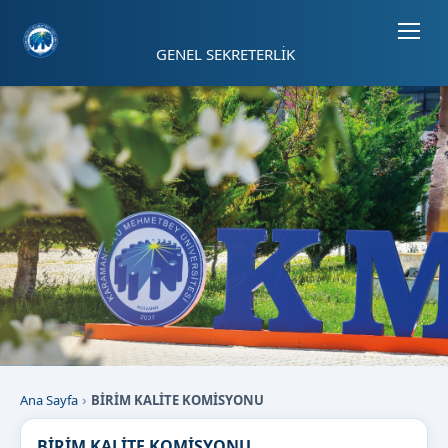
Sayfa kısayolları: Alt+1 Haberler, Alt+2 Etkinlikler, Alt+3 Duyurular b
GENEL SEKRETERLİK
Ana Sayfa
BİRİM KALİTE KOMİSYONU
BİRİM KALİTE KOMİSYONU