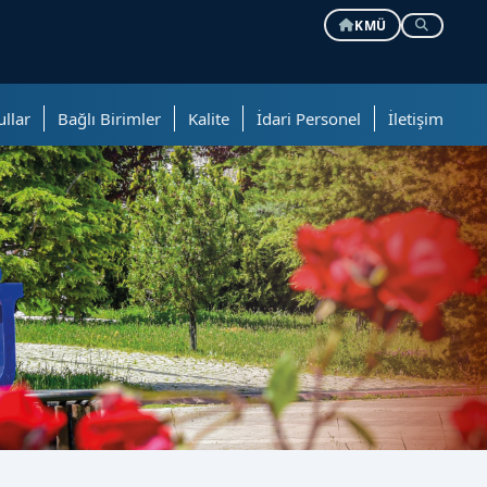
KMÜ
ullar
Bağlı Birimler
Kalite
İdari Personel
İletişim