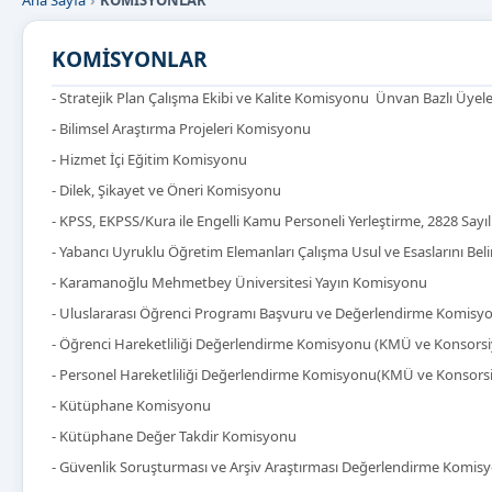
Ana Sayfa
KOMİSYONLAR
KOMİSYONLAR
- Stratejik Plan Çalışma Ekibi ve Kalite Komisyonu Ünvan Bazlı Üyel
- Bilimsel Araştırma Projeleri Komisyonu
- Hizmet İçi Eğitim Komisyonu
- Dilek, Şikayet ve Öneri Komisyonu
- KPSS, EKPSS/Kura ile Engelli Kamu Personeli Yerleştirme, 2828 Sa
- Yabancı Uyruklu Öğretim Elemanları Çalışma Usul ve Esaslarını Be
- Karamanoğlu Mehmetbey Üniversitesi Yayın Komisyonu
- Uluslararası Öğrenci Programı Başvuru ve Değerlendirme Komisy
- Öğrenci Hareketliliği Değerlendirme Komisyonu (KMÜ ve Konsorsiy
- Personel Hareketliliği Değerlendirme Komisyonu(KMÜ ve Konsorsiy
- Kütüphane Komisyonu
- Kütüphane Değer Takdir Komisyonu
- Güvenlik Soruşturması ve Arşiv Araştırması Değerlendirme Komis