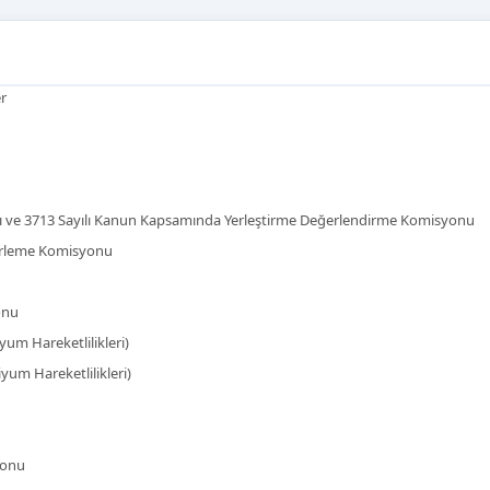
er
yılı ve 3713 Sayılı Kanun Kapsamında Yerleştirme Değerlendirme Komisyonu
lirleme Komisyonu
onu
um Hareketlilikleri)
um Hareketlilikleri)
yonu