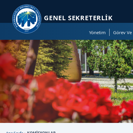
Sayfa kısayolları: Alt+1 Haberler, Alt+2 Etkinlikler, Alt+3 Duyurular b
GENEL SEKRETERLIK
Yönetim
Görev Ve