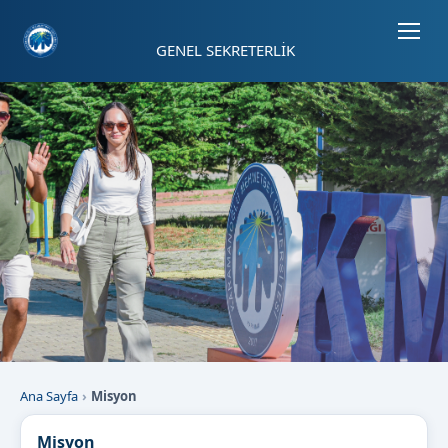
Sayfa kısayolları: Alt+1 Haberler, Alt+2 Etkinlikler, Alt+3 Duyurular b
GENEL SEKRETERLİK
Ana Sayfa
Misyon
Misyon