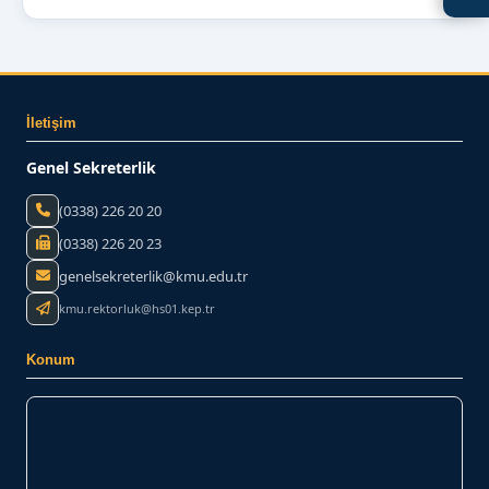
İletişim
Genel Sekreterlik
(0338) 226 20 20
(0338) 226 20 23
genelsekreterlik@kmu.edu.tr
kmu.rektorluk@hs01.kep.tr
Konum