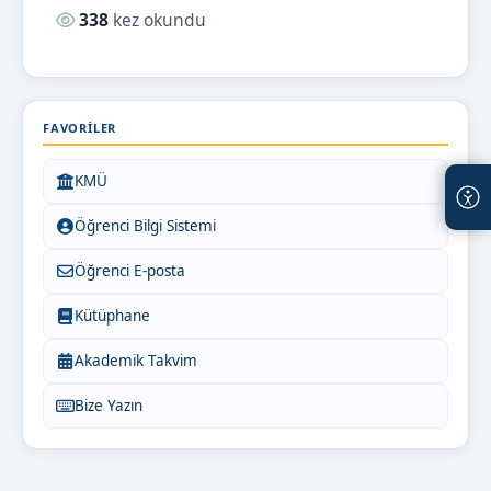
Okunma sayısı:
338
kez okundu
FAVORILER
KMÜ
Öğrenci Bilgi Sistemi
Öğrenci E-posta
Kütüphane
Akademik Takvim
Bize Yazın