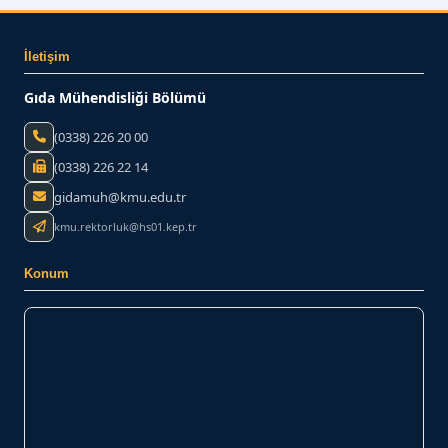
İletişim
Gıda Mühendisliği Bölümü
(0338) 226 20 00
(0338) 226 22 14
gidamuh@kmu.edu.tr
kmu.rektorluk@hs01.kep.tr
Konum