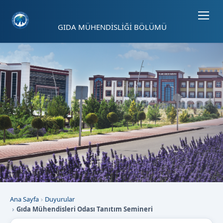
Sayfa kısayolları: Alt+1 Haberler, Alt+2 Etkinlikler, Alt+3 Duyurular b
GIDA MÜHENDİSLİĞİ BÖLÜMÜ
Ana Sayfa
Duyurular
Gıda Mühendisleri Odası Tanıtım Semineri