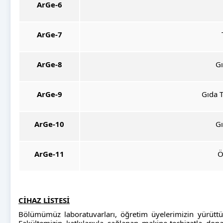
ArGe-6
ArGe-7
ArGe-8
Gı
ArGe-9
Gıda T
ArGe-10
Gı
ArGe-11
Ö
CİHAZ LİSTESİ
Bölümümüz laboratuvarları, öğretim üyelerimizin yürüttü
Fakültemizin katkılarıyla sağlanan makine-teçhizatla don