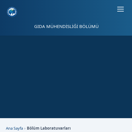
Sayfa kısayolları: Alt+1 Haberler, Alt+2 Etkinlikler, Alt+3 Duyurular b
GIDA MÜHENDİSLİĞİ BÖLÜMÜ
Ana Sayfa
Bölüm Laboratuvarları