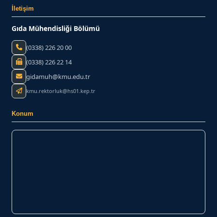
İletişim
Gıda Mühendisliği Bölümü
(0338) 226 20 00
(0338) 226 22 14
gidamuh@kmu.edu.tr
kmu.rektorluk@hs01.kep.tr
Konum