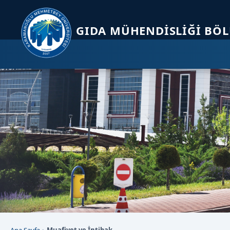
Sayfa kısayolları: Alt+1 Haberler, Alt+2 Etkinlikler, Alt+3 Duyurular b
GIDA MÜHENDISLIĞI BÖ