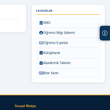
FAVORILER
KMÜ
Öğrenci Bilgi Sistemi
Öğrenci E-posta
Kütüphane
Akademik Takvim
Bize Yazın
Sosyal Medya