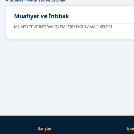
Ana Sayfa
Muafiyet ve İntibak
Muafiyet ve İntibak
MUAFİYET VE İNTİBAK İŞLEMLERİ UYGULAMA İLKELERİ
İletişim
Ko