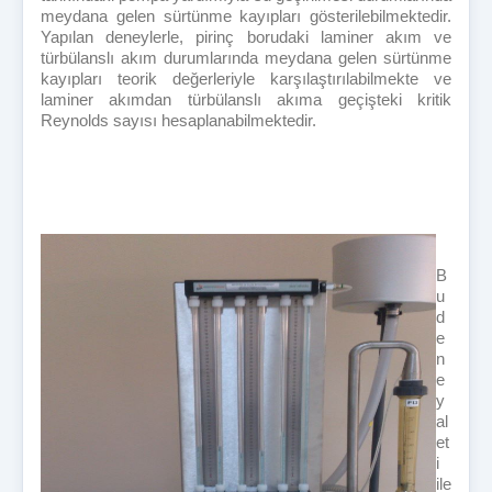
meydana gelen sürtünme kayıpları gösterilebilmektedir.
Yapılan deneylerle, pirinç borudaki laminer akım ve
türbülanslı akım durumlarında meydana gelen sürtünme
kayıpları teorik değerleriyle karşılaştırılabilmekte ve
laminer akımdan türbülanslı akıma geçişteki kritik
Reynolds sayısı hesaplanabilmektedir.
B
u
d
e
n
e
y
al
et
i
ile