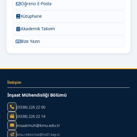
Öğrenci E-Posta
Kütüphane
Akademik Takvim
Bize Yazın
İletişim
İnşaat Mühendisliği Bölümü
(0338) 226 22 00
(0338) 226 22 14
insaatmuh@kmu.edu.tr
kmu.rektorluk@hs01.kep.tr