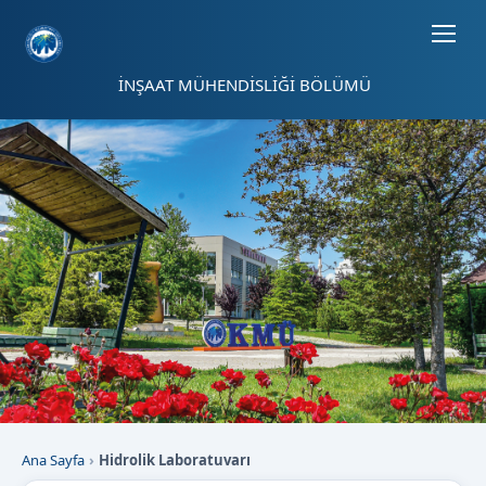
Sayfa kısayolları: Alt+1 Haberler, Alt+2 Etkinlikler, Alt+3 Duyurular b
İNŞAAT MÜHENDİSLİĞİ BÖLÜMÜ
Ana Sayfa
Hidrolik Laboratuvarı