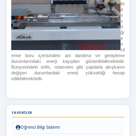
lis
a
n
s
ö
ğr
e
n
cil
erine boru içerisindeki ani daralma ve genişleme
durumlarındaki enerji kayıpları gösterilebilmektedir.
Bünyesindeki orifis, rotametre gibi yapılarla akışkanın
değişen durumlardaki enerji yüksekliği hesap
edilebilmektedir.
FAVORILER
Öğrenci Bilgi Sistemi