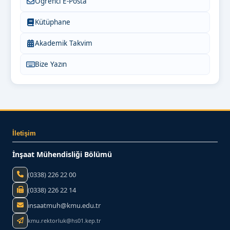
Öğrenci E-Posta
Kütüphane
Akademik Takvim
Bize Yazın
İletişim
İnşaat Mühendisliği Bölümü
(0338) 226 22 00
(0338) 226 22 14
insaatmuh@kmu.edu.tr
kmu.rektorluk@hs01.kep.tr