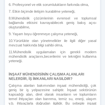
6. Profesyonel ve etik sorumlulukların farkında olma,
7. Etkin biçimde iletişim kurabilme yeteneği,
8.Mühendislik çözümlerinin evrensel ve toplumsal
bağlamda etkisini kavrayabilecek geniş bakış açısı
oluşturabilme,
9. Yaşam boyu öğrenmeye çalışma yeteneği,
10.Yürürlükte olan yönetmelikler ile ilgili diğer yasal
mevzuat hakkında bilgi sahibi olma,
11.Mühendislik uygulamaları için gerekli modern
mühendislik araçlarını,becerilerini ve tekniğini kullanma
yeteneği.
İNŞAAT MÜHENDİSİNİN ÇALIŞMA ALANLARI
NELERDİR, İŞ İMKANLARI NASILDIR?
Çalışma alanları bakımından inşaat mühendisliği, çok
geniş bir iş yelpazesine sahiptir. İnşaat sektörünün
kapsadığı alan, diret olarak insanların ve toplumların
temel ihtiyaçları olan barınma, temiz su, enerji, ulaşım
v.b. ihtiyaçlarla doğrudan ilgilidir. Bu sebeple inşaat