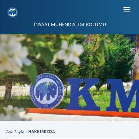
Sayfa kısayolları: Alt+1 Haberler, Alt+2 Etkinlikler, Alt+3 Duyurular b
İNŞAAT MÜHENDİSLİĞİ BÖLÜMÜ
Ana Sayfa
HAKKIMIZDA