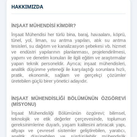
HAKKIMIZDA
İNŞAAT MÜHENDİSİ KİMDİR?
İnşaat Mühendisi her türlü bina, baraj, havaalanı, köprü,
tünel, yol, liman, su arıtma yapıları, atık su arıtma
tesisleri, su dağıtım ve kanalizasyon şebekesi vb. hizmet
ve endüstri yapılarının planlanması, projelendirilmesi,
yapımı ve denetim konuları ile ilgili eğitim ve araştırmalar
yapan teknik personeldir. Ayrıca; inşaat mühendisleri,
analitik düşünme yeteneği ile karşılaştığı sorunlara hızlı,
pratik, ekonomik, sağlam ve gerçekçi çözümler
üretebilen güçlü birer yönetici adayıdır.
İNŞAAT MÜHENDİSLİĞİ BÖLÜMÜNÜN ÖZGÖREVİ
(MİSYONU)
İnşaat Mühendisliği Bölümünün özgörevi; b
ilimsel,
teknolojik ve etik değerler çerçevesinde, toplumun
gereksinimlerine duyarlı, yaşam kalitesini artıracak yapı,
altyapı ve çevresel sistemler geliştirebilen, yaratıcı,
analitik düşünebilen ve sürdürülebilir mühendislik