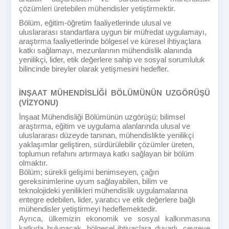
çözümleri üretebilen mühendisler yetiştirmektir.
Bölüm, eğitim-öğretim faaliyetlerinde ulusal ve
uluslararası standartlara uygun bir müfredat uygulamayı,
araştırma faaliyetlerinde bölgesel ve küresel ihtiyaçlara
katkı sağlamayı, mezunlarının mühendislik alanında
yenilikçi, lider, etik değerlere sahip ve sosyal sorumluluk
bilincinde bireyler olarak yetişmesini hedefler.
İNŞAAT MÜHENDİSLİĞİ BÖLÜMÜNÜN UZGÖRÜŞÜ
(VİZYONU)
İnşaat Mühendisliği Bölümünün uzgörüşü; bilimsel
araştırma, eğitim ve uygulama alanlarında ulusal ve
uluslararası düzeyde tanınan, mühendislikte yenilikçi
yaklaşımlar geliştiren, sürdürülebilir çözümler üreten,
toplumun refahını artırmaya katkı sağlayan bir bölüm
olmaktır.
Bölüm; sürekli gelişimi benimseyen, çağın
gereksinimlerine uyum sağlayabilen, bilim ve
teknolojideki yenilikleri mühendislik uygulamalarına
entegre edebilen, lider, yaratıcı ve etik değerlere bağlı
mühendisler yetiştirmeyi hedeflemektedir.
Ayrıca, ülkemizin ekonomik ve sosyal kalkınmasına
katkıda bulunacak, bölgesel ihtiyaçlara duyarlı, çevreye