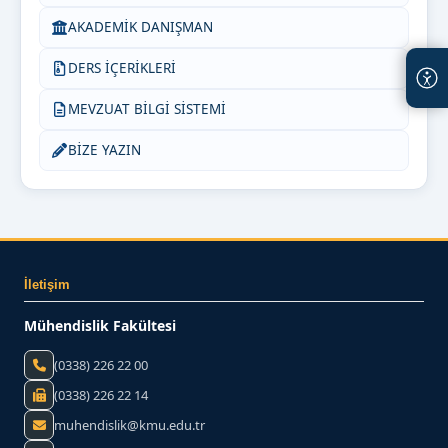
AKADEMİK DANIŞMAN
DERS İÇERİKLERİ
MEVZUAT BİLGİ SİSTEMİ
BİZE YAZIN
İletişim
Mühendislik Fakültesi
(0338) 226 22 00
(0338) 226 22 14
muhendislik@kmu.edu.tr