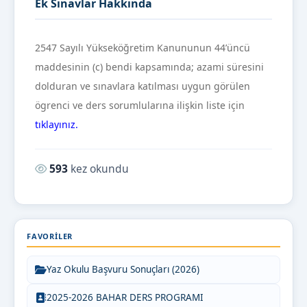
Ek Sınavlar Hakkında
2547 Sayılı Yükseköğretim Kanununun 44’üncü
maddesinin (c) bendi kapsamında; azami süresini
dolduran ve sınavlara katılması uygun görülen
ögrenci ve ders sorumlularına ilişkin liste için
tıklayınız.
Okunma sayısı:
593
kez okundu
FAVORILER
Yaz Okulu Başvuru Sonuçları (2026)
2025-2026 BAHAR DERS PROGRAMI