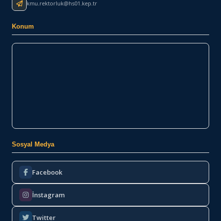
kmu.rektorluk@hs01.kep.tr
Konum
Sosyal Medya
Facebook
İnstagram
Twitter