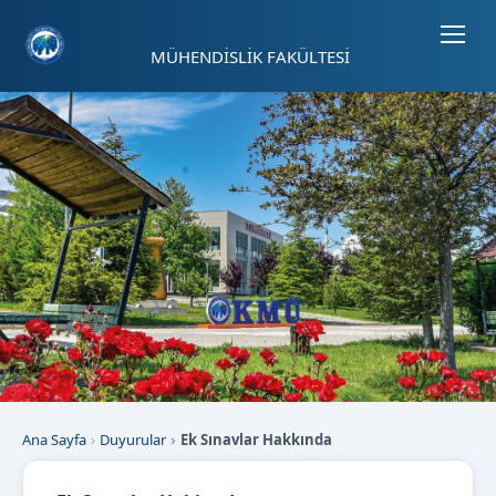
Sayfa kısayolları: Alt+1 Haberler, Alt+2 Etkinlikler, Alt+3 Duyurular b
MÜHENDİSLİK FAKÜLTESİ
Ana Sayfa
Duyurular
Ek Sınavlar Hakkında