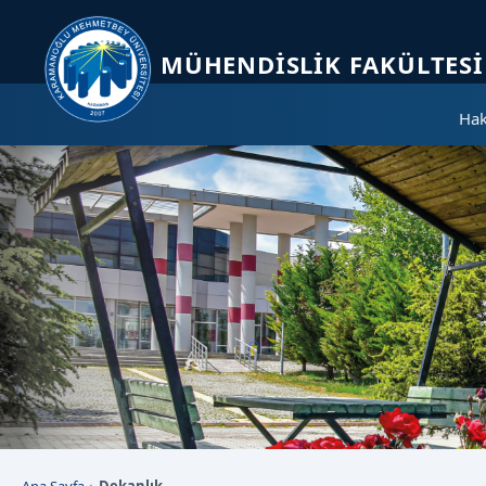
Sayfa kısayolları: Alt+1 Haberler, Alt+2 Etkinlikler, Alt+3 Duyurular bölümüne geçer.
MÜHENDISLIK FAKÜLTESI
Hak