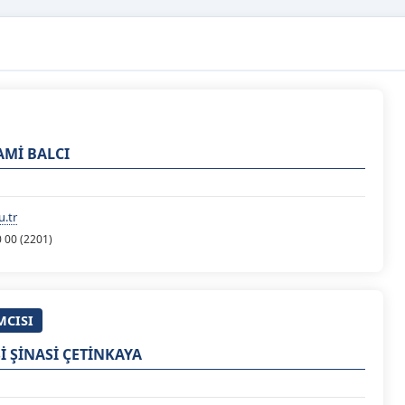
AMİ BALCI
.tr
0 00 (2201)
MCISI
İ ŞİNASİ ÇETİNKAYA