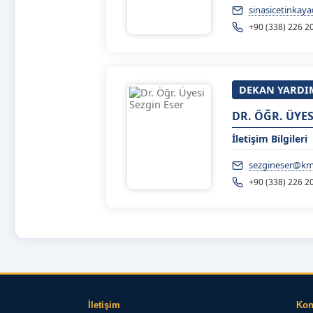
sinasicetinkay
+90 (338) 226 2
DEKAN YARDI
DR. ÖĞR. ÜYES
İletişim Bilgileri
sezgineser@km
+90 (338) 226 2
İletişim
Ko