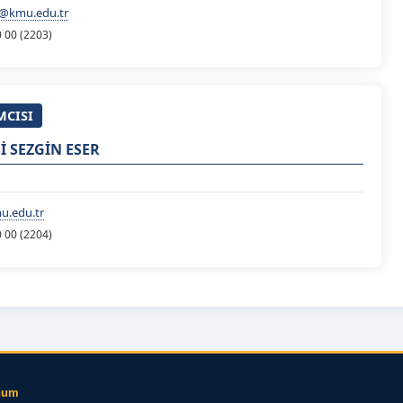
a@kmu.edu.tr
0 00 (2203)
MCISI
İ SEZGİN ESER
u.edu.tr
0 00 (2204)
num