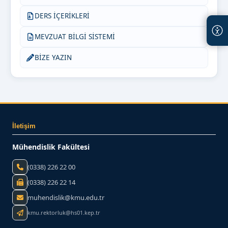
DERS İÇERİKLERİ
MEVZUAT BİLGİ SİSTEMİ
BİZE YAZIN
İletişim
Mühendislik Fakültesi
(0338) 226 22 00
(0338) 226 22 14
muhendislik@kmu.edu.tr
kmu.rektorluk@hs01.kep.tr