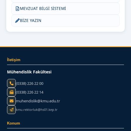
MEVZUAT BİLGİ SİSTEMİ
BİZE YAZIN
İletişim
Mühendislik Fakültesi
(0338) 226 22 00
(0338) 226 22 14
muhendislik@kmu.edu.tr
kmu.rektorluk@hs01.kep.tr
Konum