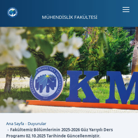
Sayfa kısayolları: Alt+1 Haberler, Alt+2 Etkinlikler, Alt+3 Duyurular b
MÜHENDİSLİK FAKÜLTESİ
Ana Sayfa
Duyurular
Fakültemiz Bölümlerinin 2025-2026 Güz Yarıyılı Ders
Programı 02.10.2025 Tarihinde Güncellenmiştir.