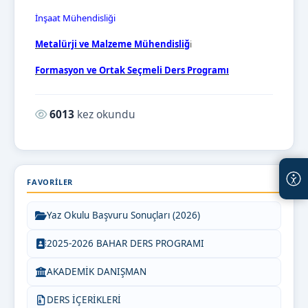
İnşaat Mühendisliği
Metalürji ve Malzeme Mühendisliğ
i
Formasyon ve Ortak Seçmeli Ders Programı
Okunma sayısı:
6013
kez okundu
FAVORILER
Yaz Okulu Başvuru Sonuçları (2026)
2025-2026 BAHAR DERS PROGRAMI
AKADEMİK DANIŞMAN
DERS İÇERİKLERİ