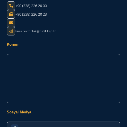
+90 (338) 226 20 00
+90 (338) 226 20 23
kmu.rektorluk@hs01.kep.tr
Konum
Sosyal Medya