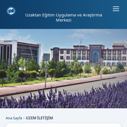
Sayfa kısayolları: Alt+1 Haberler, Alt+2 Etkinlikler, Alt+3 Duyurular b
Uzaktan Eğitim Uygulama ve Araştırma
Merkezi
Ana Sayfa
UZEM İLETİŞİM