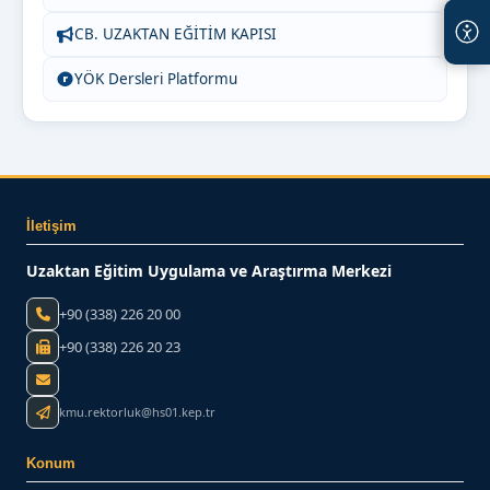
CB. UZAKTAN EĞİTİM KAPISI
YÖK Dersleri Platformu
İletişim
Uzaktan Eğitim Uygulama ve Araştırma Merkezi
+90 (338) 226 20 00
+90 (338) 226 20 23
kmu.rektorluk@hs01.kep.tr
Konum