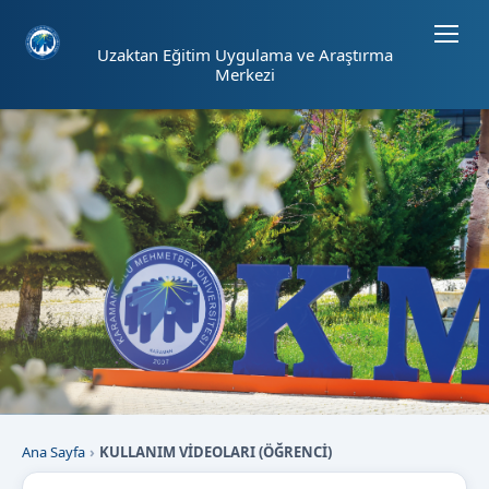
Sayfa kısayolları: Alt+1 Haberler, Alt+2 Etkinlikler, Alt+3 Duyurular b
Uzaktan Eğitim Uygulama ve Araştırma
Merkezi
Ana Sayfa
KULLANIM VİDEOLARI (ÖĞRENCİ)