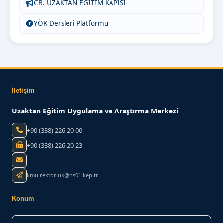
CB. UZAKTAN EĞİTİM KAPISI
YÖK Dersleri Platformu
İletişim
Uzaktan Eğitim Uygulama ve Araştırma Merkezi
+90 (338) 226 20 00
+90 (338) 226 20 23
kmu.rektorluk@hs01.kep.tr
Konum