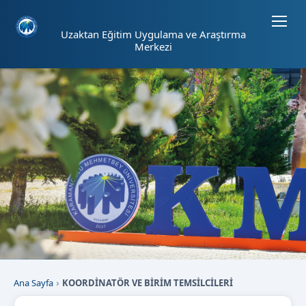
Sayfa kısayolları: Alt+1 Haberler, Alt+2 Etkinlikler, Alt+3 Duyurular b
Uzaktan Eğitim Uygulama ve Araştırma
Merkezi
Ana Sayfa
KOORDİNATÖR VE BİRİM TEMSİLCİLERİ