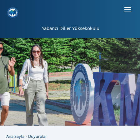
Sayfa kısayolları: Alt+1 Haberler, Alt+2 Etkinlikler, Alt+3 Duyurular b
Yabancı Diller Yüksekokulu
Ana Sayfa
Duyurular