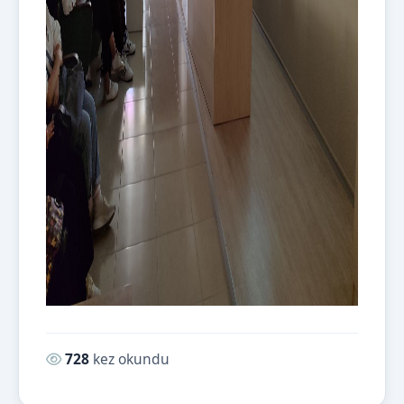
Okunma sayısı:
728
kez okundu