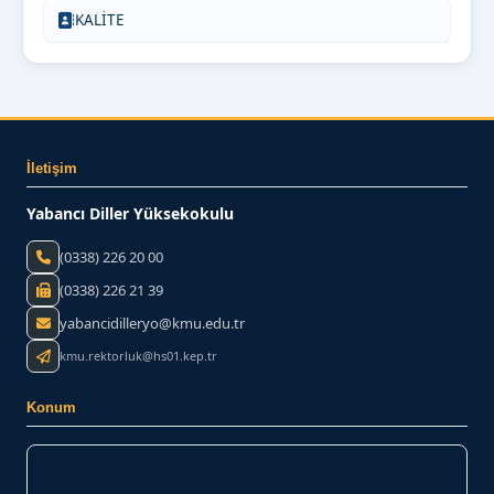
KALİTE
İletişim
Yabancı Diller Yüksekokulu
(0338) 226 20 00
(0338) 226 21 39
yabancidilleryo@kmu.edu.tr
kmu.rektorluk@hs01.kep.tr
Konum