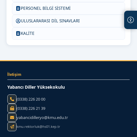
PERSONEL BİLGİ SİSTEMİ
ULUSLARARASI DİL SINAVLARI
KALİTE
İletişim
Yabancı Diller Yüksekokulu
(0338) 226 20 00
(0338) 226 21 39
yabancidilleryo@kmu.edu.tr
kmu.rektorluk@hs01.kep.tr