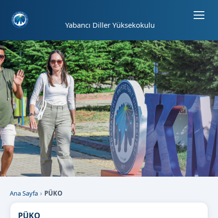
Sayfa kısayolları: Alt+1 Haberler, Alt+2 Etkinlikler, Alt+3 Duyurular b
Yabancı Diller Yüksekokulu
Ana Sayfa
PÜKO
PÜKO