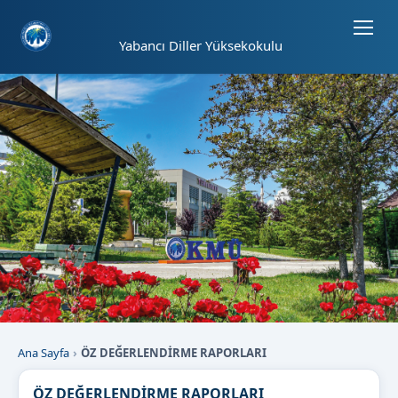
Sayfa kısayolları: Alt+1 Haberler, Alt+2 Etkinlikler, Alt+3 Duyurular b
Yabancı Diller Yüksekokulu
Ana Sayfa
ÖZ DEĞERLENDİRME RAPORLARI
ÖZ DEĞERLENDİRME RAPORLARI