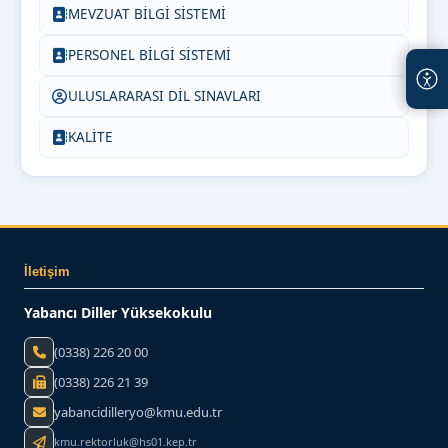
MEVZUAT BİLGİ SİSTEMİ
PERSONEL BİLGİ SİSTEMİ
ULUSLARARASI DİL SINAVLARI
KALİTE
İletişim
Yabancı Diller Yüksekokulu
(0338) 226 20 00
(0338) 226 21 39
yabancidilleryo@kmu.edu.tr
kmu.rektorluk@hs01.kep.tr