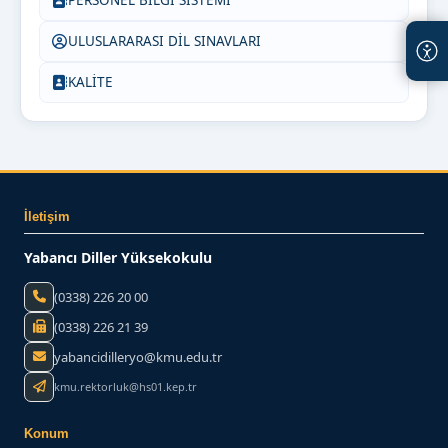
ULUSLARARASI DİL SINAVLARI
KALİTE
İletişim
Yabancı Diller Yüksekokulu
(0338) 226 20 00
(0338) 226 21 39
yabancidilleryo@kmu.edu.tr
kmu.rektorluk@hs01.kep.tr
Konum