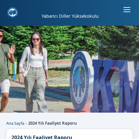
Sayfa kısayolları: Alt+1 Haberler, Alt+2 Etkinlikler, Alt+3 Duyurular b
Yabancı Diller Yüksekokulu
Ana Sayfa
2024 Yılı Faaliyet Raporu
2024 Yılı Faaliyet Raporu