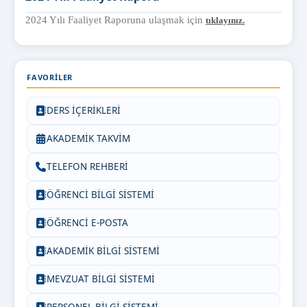
2024 Yılı Faaliyet Raporuna ulaşmak için
tıklayınız.
FAVORILER
DERS İÇERİKLERİ
AKADEMİK TAKVİM
TELEFON REHBERİ
ÖĞRENCİ BİLGİ SİSTEMİ
ÖĞRENCİ E-POSTA
AKADEMİK BİLGİ SİSTEMİ
MEVZUAT BİLGİ SİSTEMİ
PERSONEL BİLGİ SİSTEMİ