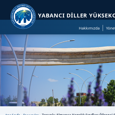
Sayfa kısayolları: Alt+1 Haberler, Alt+2 Etkinlikler, Alt+3 Duyurular b
YABANCI DILLER YÜKSE
Hakkımızda
Yöne