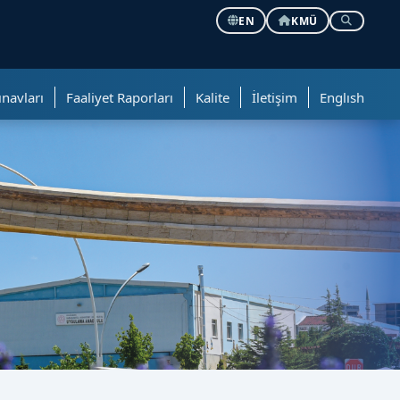
EN
KMÜ
ınavları
Faaliyet Raporları
Kalite
İletişim
Englısh