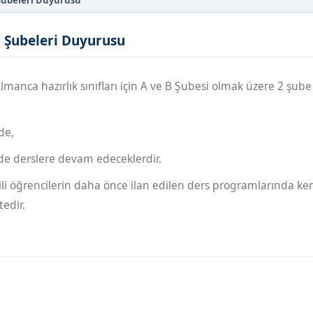
 Şubeleri Duyurusu
i Şubeleri Duyurusu
nca hazırlık sınıfları için A ve B Şubesi olmak üzere 2 şube
de,
de derslere devam edeceklerdir.
ili öğrencilerin daha önce ilan edilen ders programlarında ke
edir.