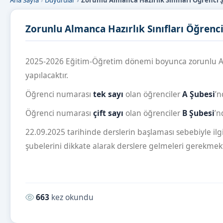
Ana Sayfa
Duyurular
Zorunlu Almanca Hazırlık Sınıfları Öğrenci
Zorunlu Almanca Hazırlık Sınıfları Öğrenc
2025-2026 Eğitim-Öğretim dönemi boyunca zorunlu Alma
yapılacaktır.
Öğrenci numarası
tek sayı
olan öğrenciler
A Şubesi
’n
Öğrenci numarası
çift sayı
olan öğrenciler
B Şubesi
’n
22.09.2025 tarihinde derslerin başlaması sebebiyle ilg
şubelerini dikkate alarak derslere gelmeleri gerekmekt
Okunma sayısı:
663
kez okundu