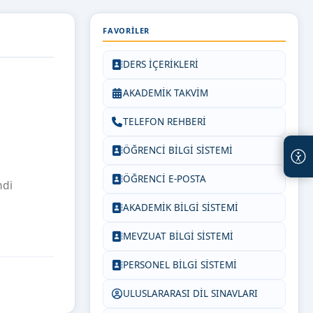
FAVORILER
DERS İÇERİKLERİ
AKADEMİK TAKVİM
TELEFON REHBERİ
ÖĞRENCİ BİLGİ SİSTEMİ
ÖĞRENCİ E-POSTA
ndi
AKADEMİK BİLGİ SİSTEMİ
MEVZUAT BİLGİ SİSTEMİ
PERSONEL BİLGİ SİSTEMİ
ULUSLARARASI DİL SINAVLARI