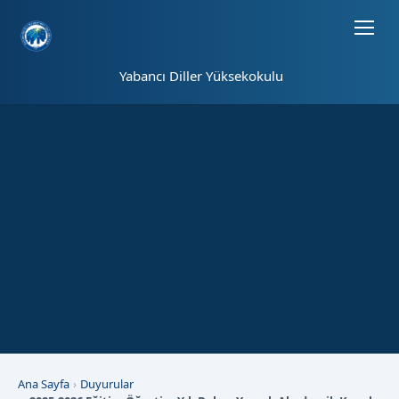
Sayfa kısayolları: Alt+1 Haberler, Alt+2 Etkinlikler, Alt+3 Duyurular b
Yabancı Diller Yüksekokulu
Ana Sayfa
Duyurular