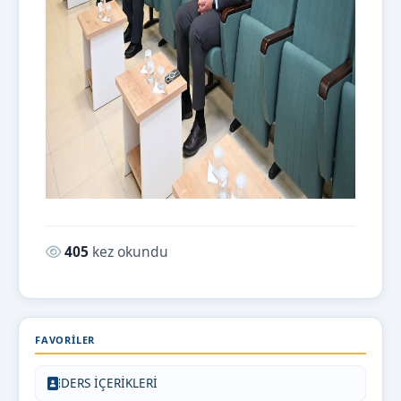
Okunma sayısı:
405
kez okundu
FAVORILER
DERS İÇERİKLERİ