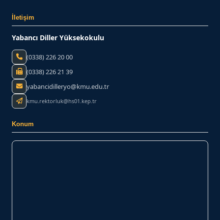
İletişim
Yabancı Diller Yüksekokulu
(0338) 226 20 00
(0338) 226 21 39
yabancidilleryo@kmu.edu.tr
kmu.rektorluk@hs01.kep.tr
Konum