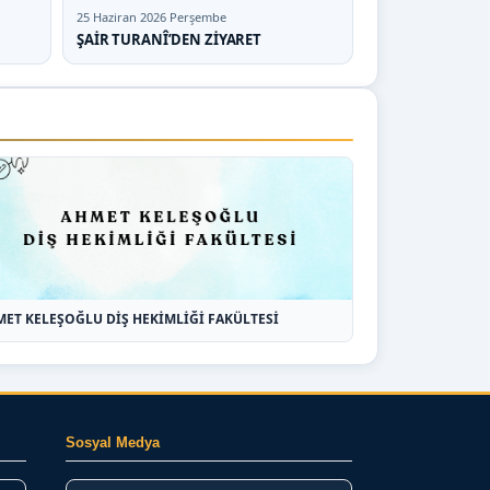
25 Haziran 2026 Perşembe
ŞAİR TURANÎ’DEN ZİYARET
ET KELEŞOĞLU DİŞ HEKİMLİĞİ FAKÜLTESİ
Sosyal Medya