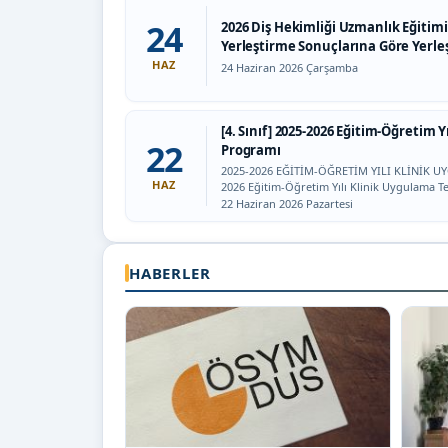
24
2026 Diş Hekimliği Uzmanlık Eğitimi
Yerleştirme Sonuçlarına Göre Yerle
HAZ
Tarih:
24 Haziran 2026 Çarşamba
[4. Sınıf] 2025-2026 Eğitim-Öğretim Y
22
Programı
2025-2026 EĞİTİM-ÖĞRETİM YILI KLİNİK UYG
HAZ
2026 Eğitim-Öğretim Yılı Klinik Uygulama T
Tarih:
22 Haziran 2026 Pazartesi
HABERLER