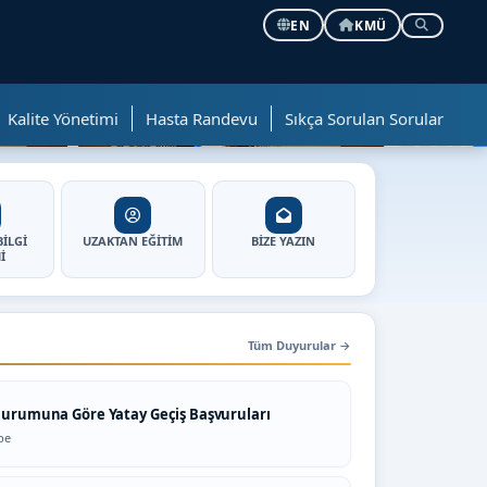
EN
KMÜ
09
19
⏸
Kalite Yönetimi
Hasta Randevu
Sıkça Sorulan Sorular
İLGİ
UZAKTAN EĞİTİM
BİZE YAZIN
İ
Tüm Duyurular
→
ı Durumuna Göre Yatay Geçiş Başvuruları
be