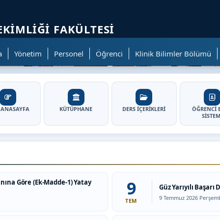
ölümüne geçer.
EKIMLIĞI FAKÜLTESI
a
Yönetim
Personel
Öğrenci
Klinik Bilimler Bölümü
ği Fakültesi - Ana Sayfa
 ANASAYFA
KÜTÜPHANE
DERS İÇERİKLERİ
ÖĞRENCİ B
SİSTEM
9
anına Göre (Ek-Madde-1) Yatay
Güz Yarıyılı Başar
Tarih:
9 Temmuz 2026 Perşem
TEM