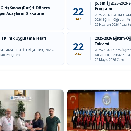
[5. Sınıf] 2025-2026
22
 Giriş Sınavı (Dus) 1. Dönem
Programı
şen Adayların Dikkatine
2025-2026 EĞİTİM-ÖĞRET
HAZ
2026 Eğitim-Öğretim Yıl
Tarih:
22 Haziran 2026 Pazarte
ılı Klinik Uygulama Telafi
2025-2026 Eğitim-Öğ
22
Takvimi
ULAMA TELAFİLERİ [4. Sınıf] 2025-
2025-2026 Eğitim-Öğreti
MAY
elafi Programı
Takvimi İçin Sınav Kural
Tarih:
22 Mayıs 2026 Cuma