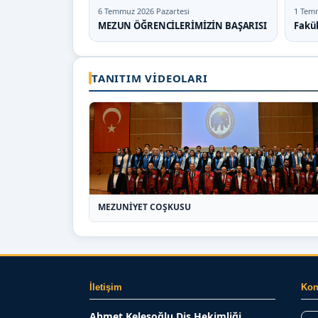
6 Temmuz 2026 Pazartesi
1 Tem
MEZUN ÖĞRENCİLERİMİZİN BAŞARISI
Fakü
TANITIM VIDEOLARI
MEZUNİYET COŞKUSU
İletişim
Ko
Ahmet Keleşoğlu Diş Hekimliği