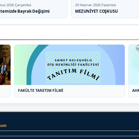
muz 2026 Çarşamba
29 Haziran 2026 Pazartesi
ltemizde Bayrak Değişimi
MEZUNİYET COŞKUSU
FAKÜLTE TANITIM FİLMİ
AHM
num