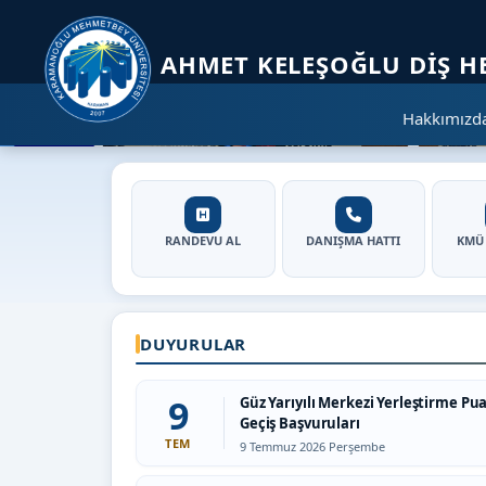
Sayfa kısayolları: Alt+1 Haberler, Alt+2 Etkinlikler, Alt+3 Duyurular b
AHMET KELEŞOĞLU DIŞ H
Hakkımızd
Ahmet Keleşoğlu Diş Hekimli
Hızlı Erişim
RANDEVU AL
DANIŞMA HATTI
KMÜ
DUYURULAR
9
Güz Yarıyılı Merkezi Yerleştirme Pu
Geçiş Başvuruları
TEM
Tarih:
9 Temmuz 2026 Perşembe