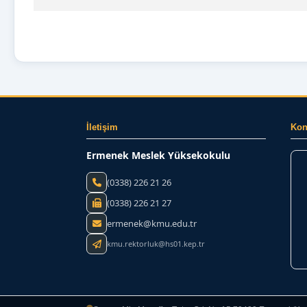
İletişim
Ko
Ermenek Meslek Yüksekokulu
(0338) 226 21 26
(0338) 226 21 27
ermenek@kmu.edu.tr
kmu.rektorluk@hs01.kep.tr