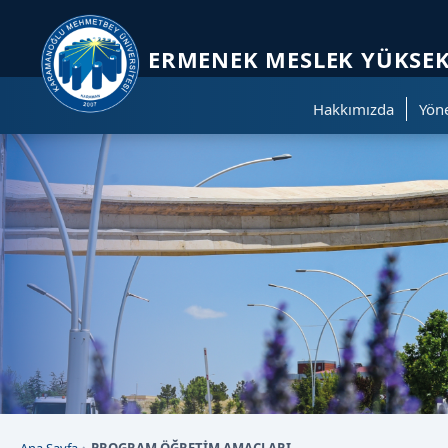
Sayfa kısayolları: Alt+1 Haberler, Alt+2 Etkinlikler, Alt+3 Duyurular b
ERMENEK MESLEK YÜKSE
Hakkımızda
Yön