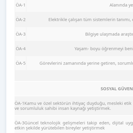
ÖA-1
Alanında yet
ÖA-2
Elektrikle çalışan tüm sistemlerin tanımı, 
ÖA-3
Bilgiye ulaşmada araştı
ÖA-4
Yaşam- boyu öğrenmeyi beni
ÖA-5
Görevlerini zamanında yerine getiren, sorumlul
SOSYAL GÜVE
ÖA-1Kamu ve özel sektörün ihtiyaç duyduğu, mesleki etik d
ve sorumluluk sahibi insan kaynağı yetiştirmek.
ÖA-3Güncel teknolojik gelişmeleri takip eden, dijital uy
etkin şekilde yürütebilen bireyler yetiştirmek