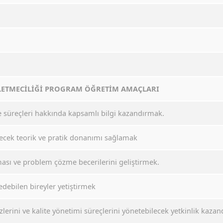
LETMECİLİĞİ PROGRAM ÖĞRETİM AMAÇLARI
e süreçleri hakkında kapsamlı bilgi kazandırmak.
lecek teorik ve pratik donanımı sağlamak
ışması ve problem çözme becerilerini geliştirmek.
edebilen bireyler yetiştirmek
zlerini ve kalite yönetimi süreçlerini yönetebilecek yetkinlik kaza