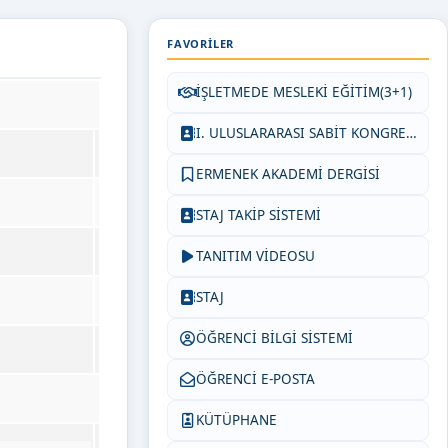
FAVORILER
İŞLETMEDE MESLEKİ EĞİTİM(3+1)
I. ULUSLARARASI SABİT KONGRELERİ - 2025 DİSİPLİNLERARASI ERMENEK KONGRESİ
ERMENEK AKADEMİ DERGİSİ
STAJ TAKİP SİSTEMİ
TANITIM VİDEOSU
STAJ
ÖĞRENCİ BİLGİ SİSTEMİ
ÖĞRENCİ E-POSTA
KÜTÜPHANE