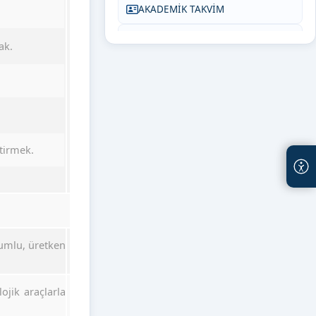
AKADEMİK TAKVİM
Öğrenci Akademik Danışmanlık Listesi
ak.
BİZE YAZIN
tirmek.
yumlu, üretken
ojik araçlarla