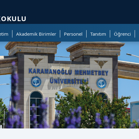
ölümüne geçer.
KOKULU
etim
Akademik Birimler
Personel
Tanıtım
Öğrenci