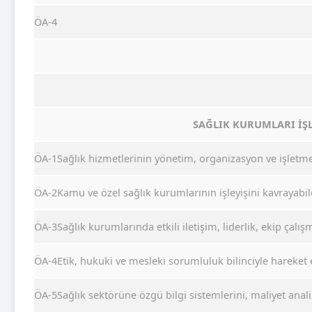
ÖA-4
SAĞLIK KURUMLARI İŞ
ÖA-1Sağlık hizmetlerinin yönetim, organizasyon ve işletm
ÖA-2Kamu ve özel sağlık kurumlarının işleyişini kavrayabi
ÖA-3Sağlık kurumlarında etkili iletişim, liderlik, ekip çal
ÖA-4Etik, hukuki ve mesleki sorumluluk bilinciyle hareket 
ÖA-5Sağlık sektörüne özgü bilgi sistemlerini, maliyet anali