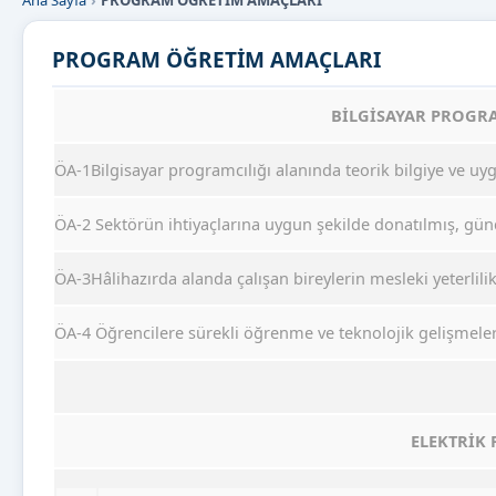
Ana Sayfa
PROGRAM ÖĞRETİM AMAÇLARI
PROGRAM ÖĞRETİM AMAÇLARI
BİLGİSAYAR PROGR
ÖA-1Bilgisayar programcılığı alanında teorik bilgiye ve uygu
ÖA-2 Sektörün ihtiyaçlarına uygun şekilde donatılmış, gün
ÖA-3Hâlihazırda alanda çalışan bireylerin mesleki yeterlilik
ÖA-4 Öğrencilere sürekli öğrenme ve teknolojik gelişmeler
ELEKTRİK