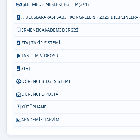
İŞLETMEDE MESLEKİ EĞİTİM(3+1)
I. ULUSLARARASI SABİT KONGRELERİ - 2025 DİSİPLİNLER
ERMENEK AKADEMİ DERGİSİ
STAJ TAKİP SİSTEMİ
TANITIM VİDEOSU
STAJ
ÖĞRENCİ BİLGİ SİSTEMİ
ÖĞRENCİ E-POSTA
KÜTÜPHANE
AKADEMİK TAKVİM
Öğrenci Akademik Danışmanlık Listesi