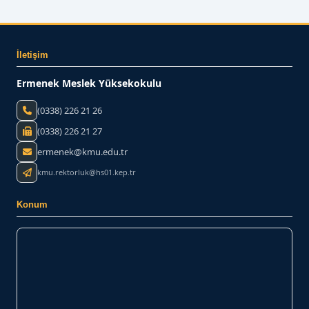
BİZE YAZIN
İletişim
Ermenek Meslek Yüksekokulu
(0338) 226 21 26
(0338) 226 21 27
ermenek@kmu.edu.tr
kmu.rektorluk@hs01.kep.tr
Konum