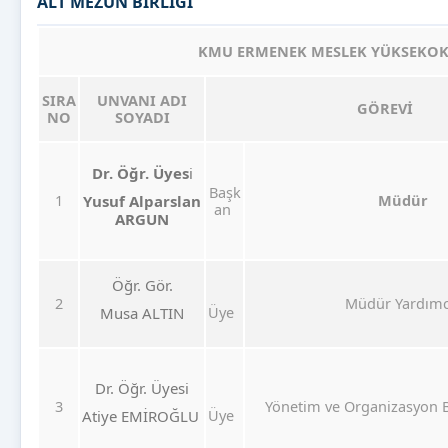
ALT MEZUN BİRLİĞİ
KMU ERMENEK MESLEK YÜKSEKOKU
SIRA
UNVANI ADI
GÖREVİ
NO
SOYADI
Dr. Öğr. Üyes
i
Başk
1
Müdür
Yusuf Alparslan
an
ARGUN
Öğr. Gör.
2
Müdür Yardımc
Üye
Musa ALTIN
Dr. Öğr. Üyesi
3
Yönetim ve Organizasyon 
Üye
Atiye EMİROĞLU