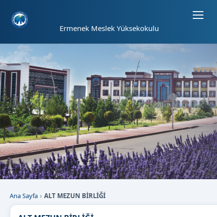
Sayfa kısayolları: Alt+1 Haberler, Alt+2 Etkinlikler, Alt+3 Duyurular b
Ermenek Meslek Yüksekokulu
Ana Sayfa
ALT MEZUN BİRLİĞİ