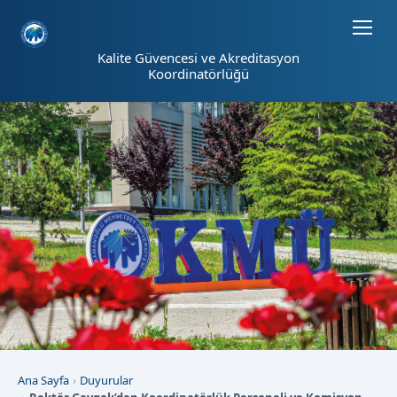
Sayfa kısayolları: Alt+1 Haberler, Alt+2 Etkinlikler, Alt+3 Duyurular b
Kalite Güvencesi ve Akreditasyon
Koordinatörlüğü
Ana Sayfa
Duyurular