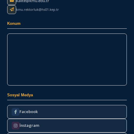
kalite@kmu.edu.tr
kmu.rektorluk@hs01.kep.tr
Konum
Sosyal Medya
Facebook
İnstagram