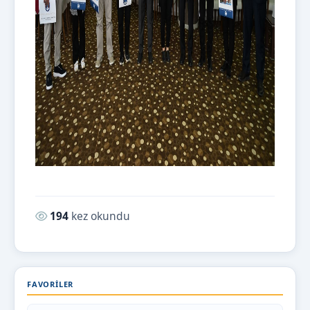
Okunma sayısı:
194
kez okundu
FAVORILER