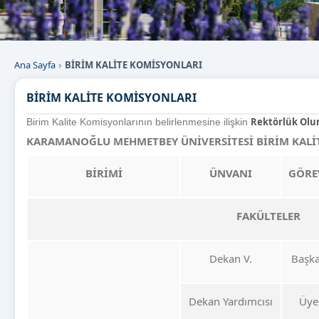
Ana Sayfa
BİRİM KALİTE KOMİSYONLARI
BİRİM KALİTE KOMİSYONLARI
Rektörlük Olu
Birim Kalite Komisyonlarının belirlenmesine ilişkin
KARAMANOĞLU MEHMETBEY ÜNİVERSİTESİ
BİRİM KAL
BİRİMİ
ÜNVANI
GÖRE
FAKÜLTELER
Dekan V.
Başk
Dekan Yardımcısı
Üye