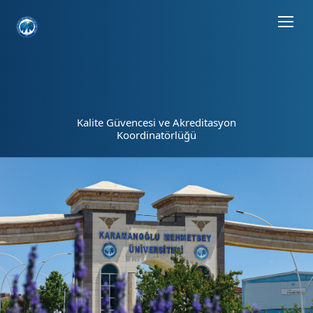
Sayfa kısayolları: Alt+1 Haberler, Alt+2 Etkinlikler, Alt+3 Duyurular b
Kalite Güvencesi ve Akreditasyon
Koordinatörlüğü