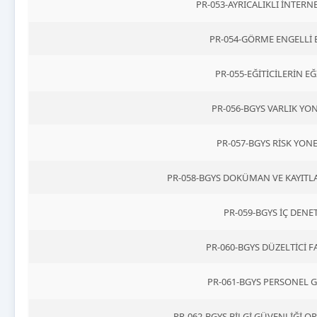
PR-053-AYRICALIKLI İNTER
PR-054-GÖRME ENGELLİ
PR-055-EĞİTİCİLERİN 
PR-056-BGYS VARLIK Y
PR-057-BGYS RİSK YO
PR-058-BGYS DOKÜMAN VE KAYIT
PR-059-BGYS İÇ DEN
PR-060-BGYS DÜZELTİCİ 
PR-061-BGYS PERSONEL 
PR-062-BGYS BİLGİ GÜVENLİĞİ