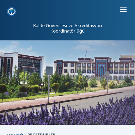
Sayfa kısayolları: Alt+1 Haberler, Alt+2 Etkinlikler, Alt+3 Duyurular b
Kalite Güvencesi ve Akreditasyon
Koordinatörlüğü