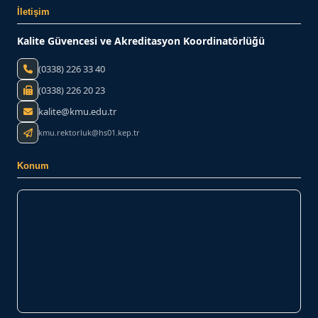
İletişim
Kalite Güvencesi ve Akreditasyon Koordinatörlüğü
(0338) 226 33 40
(0338) 226 20 23
kalite@kmu.edu.tr
kmu.rektorluk@hs01.kep.tr
Konum