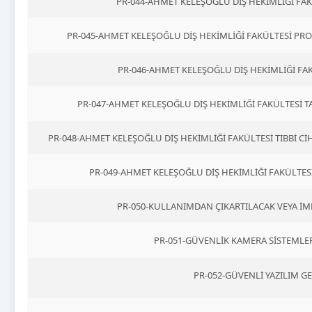
PR-044-AHMET KELEŞOĞLU DİŞ HEKİMLİĞİ F
PR-045-AHMET KELEŞOĞLU DİŞ HEKİMLİĞİ FAKÜLTESİ PR
PR-046-AHMET KELEŞOĞLU DİŞ HEKİMLİĞİ FA
PR-047-AHMET KELEŞOĞLU DİŞ HEKİMLİĞİ FAKÜLTESİ 
PR-048-AHMET KELEŞOĞLU DİŞ HEKİMLİĞİ FAKÜLTESİ TIBBİ C
PR-049-AHMET KELEŞOĞLU DİŞ HEKİMLİĞİ FAKÜLTE
PR-050-KULLANIMDAN ÇIKARTILACAK VEYA İM
PR-051-GÜVENLİK KAMERA SİSTEMLE
PR-052-GÜVENLİ YAZILIM 