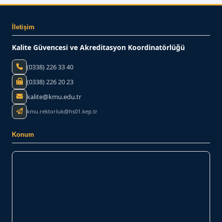
İletişim
Kalite Güvencesi ve Akreditasyon Koordinatörlüğü
(0338) 226 33 40
(0338) 226 20 23
kalite@kmu.edu.tr
kmu.rektorluk@hs01.kep.tr
Konum