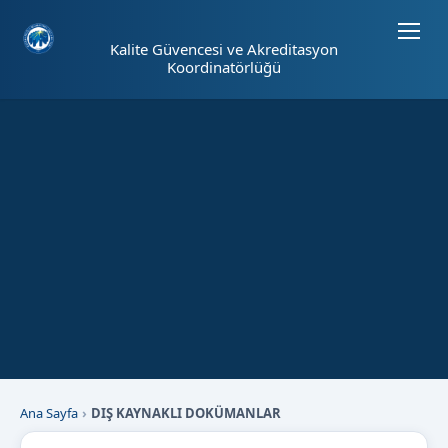
Sayfa kısayolları: Alt+1 Haberler, Alt+2 Etkinlikler, Alt+3 Duyurular b
Kalite Güvencesi ve Akreditasyon
Koordinatörlüğü
Ana Sayfa
DIŞ KAYNAKLI DOKÜMANLAR