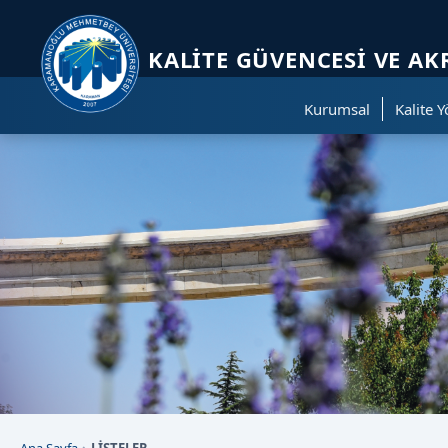
Sayfa kısayolları: Alt+1 Haberler, Alt+2 Etkinlikler, Alt+3 Duyurular b
KALITE GÜVENCESI VE 
Kurumsal
Kalite 