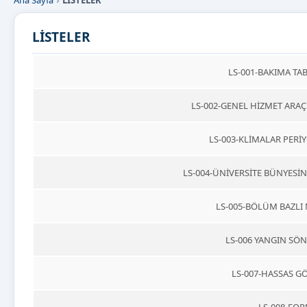
Ana Sayfa
LİSTELER
LİSTELER
LS-001-BAKIMA TAB
LS-002-GENEL HİZMET ARAÇL
LS-003-KLİMALAR PERİY
LS-004-ÜNİVERSİTE BÜNYESİN
LS-005-BÖLÜM BAZLI 
LS-006 YANGIN SÖN
LS-007-HASSAS GÖ