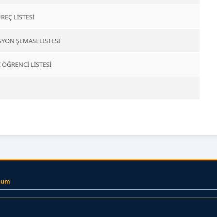
ÜREÇ LİSTESİ
YON ŞEMASI LİSTESİ
 ÖĞRENCİ LİSTESİ
num