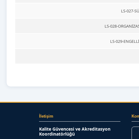
LS-027-S
LS-028-ORGANİZAS
LS-029-ENGELLİ
İletişim
Ko
Kalite Güvencesi ve Akreditasyon
Koordinatörlüğü