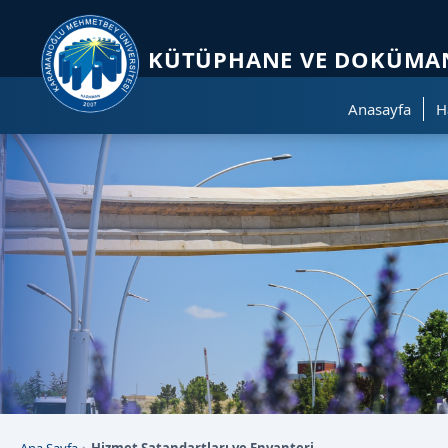
Sayfa kısayolları: Alt+1 Haberler, Alt+2 Etkinlikler, Alt+3 Duyurular b
KÜTÜPHANE VE DOKÜMAN
Anasayfa
H