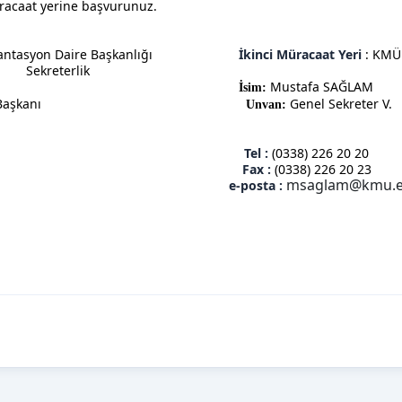
üracaat yerine başvurunuz.
kümantasyon Daire Başkanlığı
İkinci Müracaat Yeri
: KMÜ
Sekreterlik
AHRIMAN
Mustafa SAĞLAM
İsim:
ntasyon Daire Başkanı
Genel Sekreter V.
Unvan:
226 20 51
Tel :
(0338) 226 20 20
226 20 52
Fax :
(0338) 226 20 23
msaglam@kmu.e
e-posta :