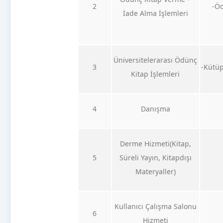
2
-Öd
İade Alma İşlemleri
Üniversitelerarası Ödünç
3
-Kütüp
Kitap İşlemleri
4
Danışma
Derme Hizmeti(Kitap,
5
Süreli Yayın, Kitapdışı
Materyaller)
Kullanıcı Çalışma Salonu
6
Hizmeti