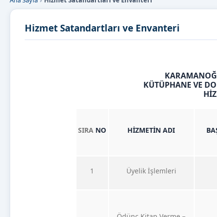
Ana Sayfa
Hizmet Satandartları ve Envanteri
Hizmet Satandartları ve Envanteri
KARAMANOĞL
KÜTÜPHANE VE DO
Hİ
SIRA
NO
HİZMETİN
ADI
BA
1
Üyelik İşlemleri
Ödünç Kitap Verme –