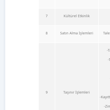
7
Kültürel Etkinlik
8
Satın Alma İşlemleri
Tale
-T
-
9
Taşınır İşlemleri
-Kayıt
-Zi