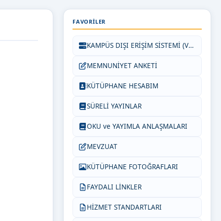
FAVORILER
KAMPÜS DIŞI ERİŞİM SİSTEMİ (VETİS)
MEMNUNİYET ANKETİ
KÜTÜPHANE HESABIM
SÜRELİ YAYINLAR
OKU ve YAYIMLA ANLAŞMALARI
MEVZUAT
KÜTÜPHANE FOTOĞRAFLARI
FAYDALI LİNKLER
HİZMET STANDARTLARI