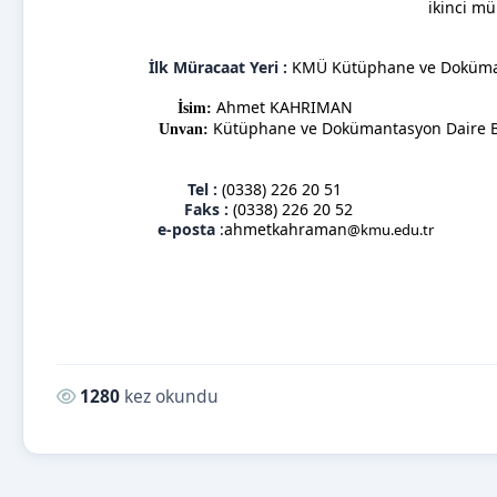
ikinci m
İlk Müracaat Yeri :
KMÜ Kütüphane ve Do
Ahmet K
İsim:
Kütüphane ve Doküma
Unvan:
Tel :
(0338) 
Faks :
(0338) 
e-posta
:ahmetkahraman
@kmu.edu.tr
Okunma sayısı:
1280
kez okundu