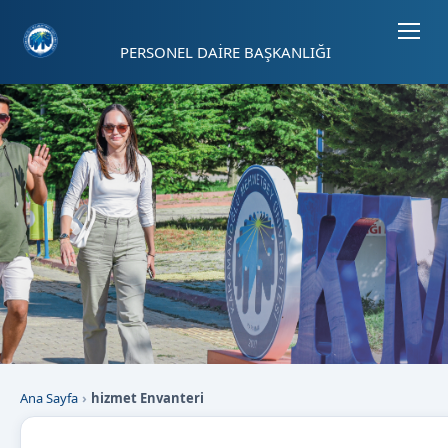
Sayfa kısayolları: Alt+1 Haberler, Alt+2 Etkinlikler, Alt+3 Duyurular b
PERSONEL DAİRE BAŞKANLIĞI
Ana Sayfa
hizmet Envanteri