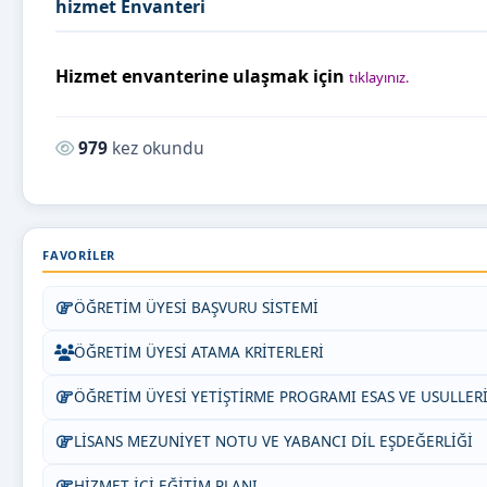
hizmet Envanteri
Hizmet envanterine ulaşmak için
tıklayınız.
Okunma sayısı:
979
kez okundu
FAVORILER
ÖĞRETİM ÜYESİ BAŞVURU SİSTEMİ
ÖĞRETİM ÜYESİ ATAMA KRİTERLERİ
ÖĞRETİM ÜYESİ YETİŞTİRME PROGRAMI ESAS VE USULLER
LİSANS MEZUNİYET NOTU VE YABANCI DİL EŞDEĞERLİĞİ
HİZMET İÇİ EĞİTİM PLANI