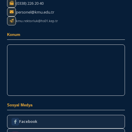
(0338) 226 20 40
personel@kmu.edu.tr
kmu.rektorluk@hs01.kep.tr
Konum
Sosyal Medya
Facebook