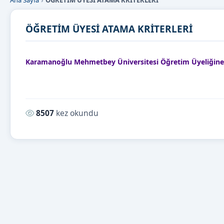
Ana Sayfa
ÖĞRETİM ÜYESİ ATAMA KRİTERLERİ
ÖĞRETİM ÜYESİ ATAMA KRİTERLERİ
Karamanoğlu Mehmetbey Üniversitesi Öğretim Üyeliğine Yü
Okunma sayısı:
8507
kez okundu