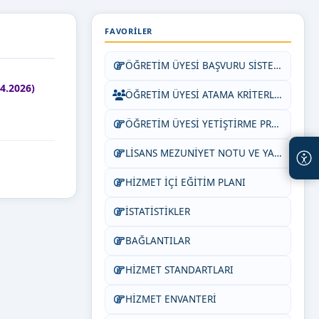
FAVORILER
ÖĞRETİM ÜYESİ BAŞVURU SİSTEMİ
4.2026)
ÖĞRETİM ÜYESİ ATAMA KRİTERLERİ
ÖĞRETİM ÜYESİ YETİŞTİRME PROGRAMI ESAS VE USULLERİ
LİSANS MEZUNİYET NOTU VE YABANCI DİL EŞDEĞERLİĞİ
HİZMET İÇİ EĞİTİM PLANI
İSTATİSTİKLER
BAĞLANTILAR
HİZMET STANDARTLARI
HİZMET ENVANTERİ