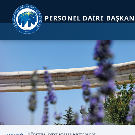
Sayfa kısayolları: Alt+1 Haberler, Alt+2 Etkinlikler, Alt+3 Duyurular b
PERSONEL DAIRE BAŞKAN