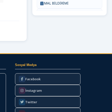
MAL BİLDİRİMİ
Bize Yazın
Sosyal Medya
Facebook
İnstagram
Twitter