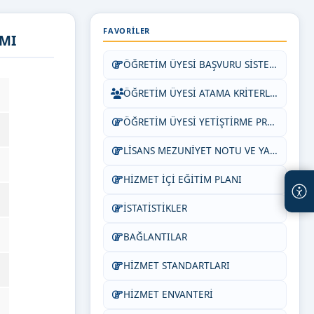
FAVORILER
IMI
ÖĞRETİM ÜYESİ BAŞVURU SİSTEMİ
ÖĞRETİM ÜYESİ ATAMA KRİTERLERİ
ÖĞRETİM ÜYESİ YETİŞTİRME PROGRAMI ESAS VE USULLERİ
LİSANS MEZUNİYET NOTU VE YABANCI DİL EŞDEĞERLİĞİ
HİZMET İÇİ EĞİTİM PLANI
İSTATİSTİKLER
BAĞLANTILAR
HİZMET STANDARTLARI
HİZMET ENVANTERİ