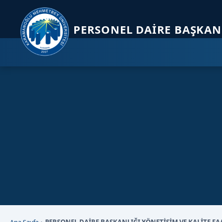
Sayfa kısayolları: Alt+1 Haberler, Alt+2 Etkinlikler, Alt+3 Duyurular b
PERSONEL DAIRE BAŞKAN