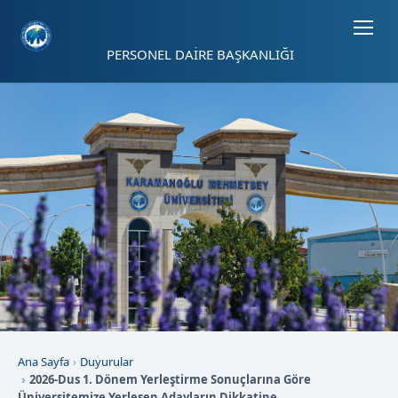
Sayfa kısayolları: Alt+1 Haberler, Alt+2 Etkinlikler, Alt+3 Duyurular b
PERSONEL DAİRE BAŞKANLIĞI
Ana Sayfa
Duyurular
2026-Dus 1. Dönem Yerleştirme Sonuçlarına Göre
Üniversitemize Yerleşen Adayların Dikkatine