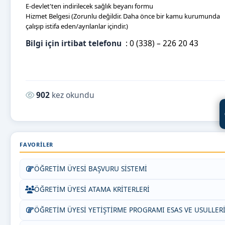
E-devlet'ten indirilecek sağlık beyanı formu
Hizmet Belgesi (Zorunlu değildir. Daha önce bir kamu kurumunda
çalışıp istifa eden/ayrılanlar içindir.)
Bilgi için irtibat telefonu
: 0 (338) – 226 20 43
Okunma sayısı:
902
kez okundu
FAVORILER
ÖĞRETİM ÜYESİ BAŞVURU SİSTEMİ
ÖĞRETİM ÜYESİ ATAMA KRİTERLERİ
ÖĞRETİM ÜYESİ YETİŞTİRME PROGRAMI ESAS VE USULLER