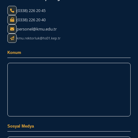
(0338) 226 20 45
(0338) 226 20 40
personel@kmu.edu.tr
kmu.rektorluk@hs01.kep.tr
Konum
Sosyal Medya