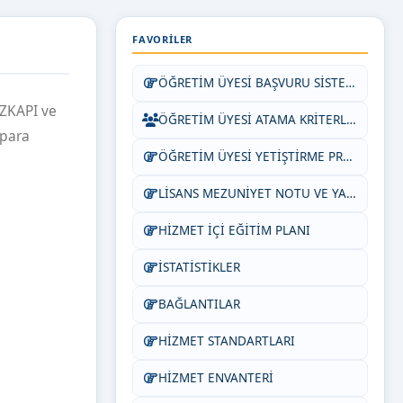
FAVORILER
ÖĞRETİM ÜYESİ BAŞVURU SİSTEMİ
ÖZKAPI ve
ÖĞRETİM ÜYESİ ATAMA KRİTERLERİ
 para
ÖĞRETİM ÜYESİ YETİŞTİRME PROGRAMI ESAS VE USULLERİ
LİSANS MEZUNİYET NOTU VE YABANCI DİL EŞDEĞERLİĞİ
HİZMET İÇİ EĞİTİM PLANI
İSTATİSTİKLER
BAĞLANTILAR
HİZMET STANDARTLARI
HİZMET ENVANTERİ