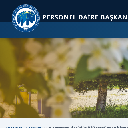
Sayfa kısayolları: Alt+1 Haberler, Alt+2 Etkinlikler, Alt+3 Duyurular b
PERSONEL DAIRE BAŞKAN