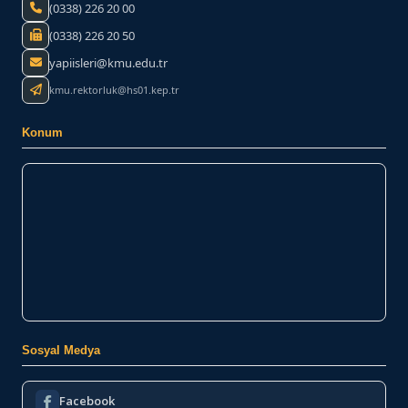
(0338) 226 20 00
(0338) 226 20 50
yapiisleri@kmu.edu.tr
kmu.rektorluk@hs01.kep.tr
Konum
Sosyal Medya
Facebook