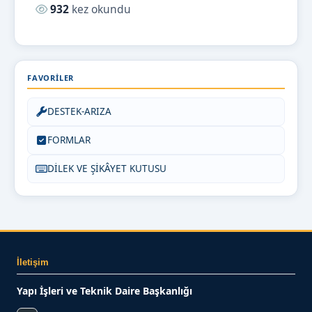
Okunma sayısı:
932
kez okundu
FAVORILER
DESTEK-ARIZA
FORMLAR
DİLEK VE ŞİKÂYET KUTUSU
İletişim
Yapı İşleri ve Teknik Daire Başkanlığı