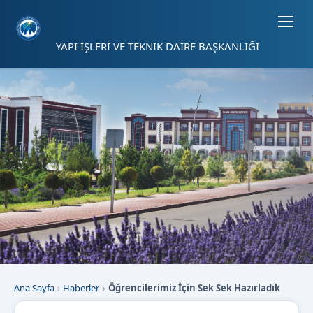
Sayfa kısayolları: Alt+1 Haberler, Alt+2 Etkinlikler, Alt+3 Duyurular b
YAPI İŞLERİ VE TEKNİK DAİRE BAŞKANLIĞI
Ana Sayfa
Haberler
Öğrencilerimiz İçin Sek Sek Hazırladık